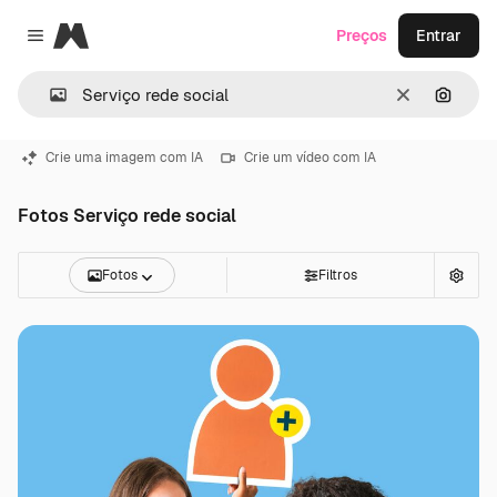
Magnific
Preços
Entrar
Close menu
Limpar
Pesqui
Crie uma imagem com IA
Crie um vídeo com IA
Fotos Serviço rede social
Fotos
Filtros