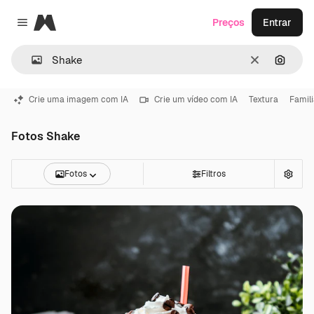
Magnific
Preços
Entrar
Close menu
Limpar
Pesqui
Crie uma imagem com IA
Crie um vídeo com IA
Textura
Famil
Fotos Shake
Fotos
Filtros