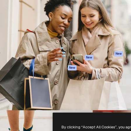
iativa para você direcionar
Spaces
Academy
alho. Mais de 1 milhão de
Assistente de IA
Documentação
e criativos, empresas,
Gerador de
Atendimento
dios.
imagens
Termos e
Gerador de vídeos
condições
Texto para voz
Política de
privacidade
Conteúdo de stock
Originais
MCP para
New
New
Claude/ChatGPT
Política de cooki
Agentes
Central de
New
confiabilidade
API
Afiliados
App móvel
Empresas
Todas as
ferramentas
-
2026
Freepik Company S.L.U.
Todos os direitos reservados
.
By clicking “Accept All Cookies”, you ag