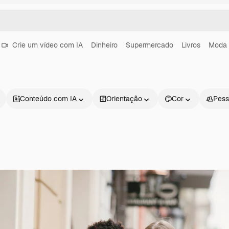
Crie um vídeo com IA
Dinheiro
Supermercado
Livros
Moda
Conteúdo com IA
Orientação
Cor
Pess
Produtos
Começar