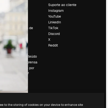
Preços
Suporte ao cliente
Sobre nós
Instagram
Reviews
YouTube
Emprego
LinkedIn
Tendências de
TikTok
pesquisa
Discord
Blog
X
Eventos
Reddit
es
Slidesgo
Vender conteúdo
Sala de imprensa
Procurando por
magnific.ai?
ree to the storing of cookies on your device to enhance site