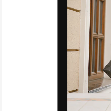
A plataforma cr
seu melhor trab
assinantes entr
agências e estú
Português
Copyright © 2010