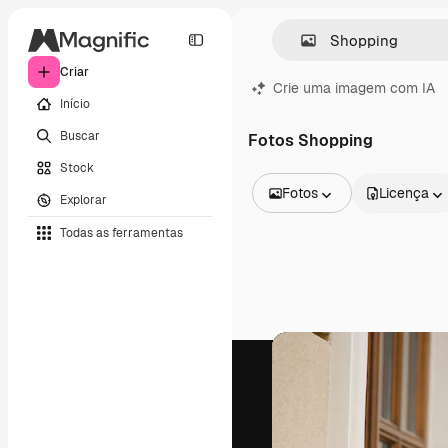
Criar
Crie uma imagem com IA
Início
Buscar
Fotos Shopping
Stock
Fotos
Licença
Explorar
Todas as imagens
Todas as ferramentas
Vetores
Ilustrações
Fotos
PSD
Modelos
Mockups
Vídeos
Clipes de vídeo
Animações
Modelos de vídeos
Ícones
Modelos 3D
Fontes