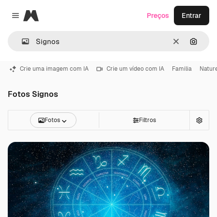
Magnific
Preços
Entrar
Close menu
Limpar
Pesqui
Crie uma imagem com IA
Crie um vídeo com IA
Familia
Natur
Fotos Signos
Fotos
Filtros