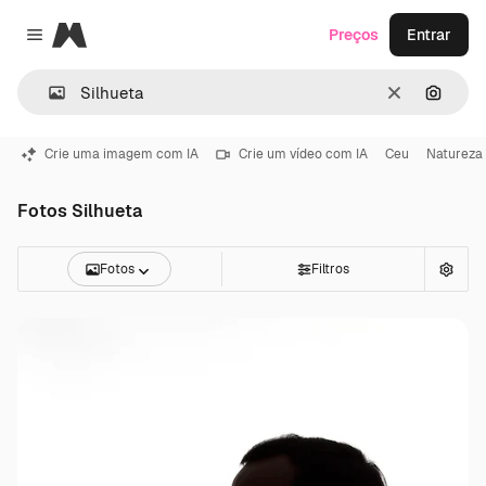
Magnific
Preços
Entrar
Close menu
Limpar
Pesqui
Crie uma imagem com IA
Crie um vídeo com IA
Ceu
Natureza
Fotos Silhueta
Fotos
Filtros