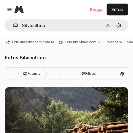
Magnific
Preços
Entrar
Close menu
Limpar
Pesqui
Crie uma imagem com IA
Crie um vídeo com IA
Paisagem
Mad
Fotos Silvicultura
Fotos
Filtros