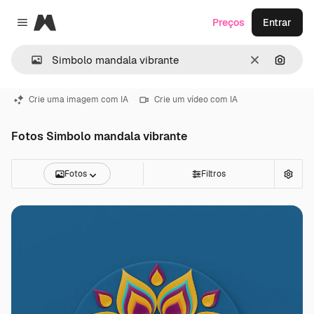
Magnific
Preços
Entrar
Close menu
Limpar
Pesqui
Crie uma imagem com IA
Crie um vídeo com IA
Fotos Simbolo mandala vibrante
Fotos
Filtros