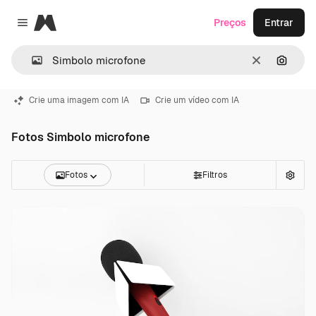
Magnific
Preços
Entrar
Close menu
Limpar
Pesqui
Crie uma imagem com IA
Crie um vídeo com IA
Fotos Simbolo microfone
Fotos
Filtros