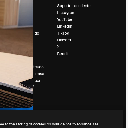
Preços
Suporte ao cliente
Sobre nós
Instagram
Reviews
YouTube
Emprego
LinkedIn
Tendências de
TikTok
pesquisa
Discord
Blog
X
Eventos
Reddit
es
Slidesgo
Vender conteúdo
Sala de imprensa
Procurando por
magnific.ai?
ree to the storing of cookies on your device to enhance site