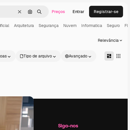
Preços
Entrar
Registrar-se
Limpar
Pesquisar por imagem
Buscar
ficial
Arquitetura
Segurança
Nuvem
Informatica
Seguro
Fl
Relevância
oas
Tipo de arquivo
Avançado
Empresa
Siga-nos