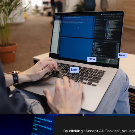
iativa para você direcionar
Spaces
Academy
alho. Mais de 1 milhão de
Assistente de IA
Documentação
e criativos, empresas,
Gerador de
Atendimento
dios.
imagens
Termos e
Gerador de vídeos
condições
Texto para voz
Política de
privacidade
Conteúdo de stock
Originais
MCP para
New
New
Claude/ChatGPT
Política de cooki
Agentes
Central de
New
confiabilidade
API
Afiliados
App móvel
Empresas
Todas as
ferramentas
-
2026
Freepik Company S.L.U.
Todos os direitos reservados
.
By clicking “Accept All Cookies”, you ag