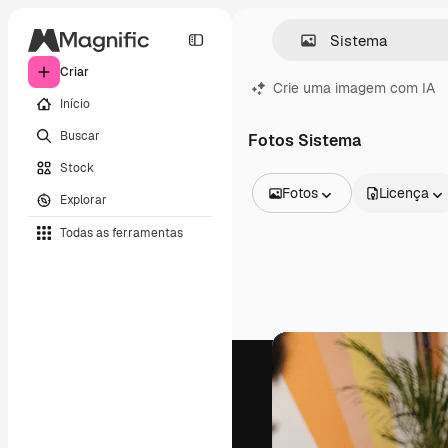
Criar
Crie uma imagem com IA
Início
Buscar
Fotos Sistema
Stock
Fotos
Licença
Explorar
Todas as imagens
Todas as ferramentas
Vetores
Ilustrações
Fotos
PSD
Modelos
Mockups
Vídeos
Clipes de vídeo
Animações
Modelos de vídeos
Ícones
Modelos 3D
Fontes