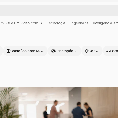
Crie um vídeo com IA
Tecnologia
Engenharia
Inteligencia arti
Conteúdo com IA
Orientação
Cor
Pess
Produtos
Começar