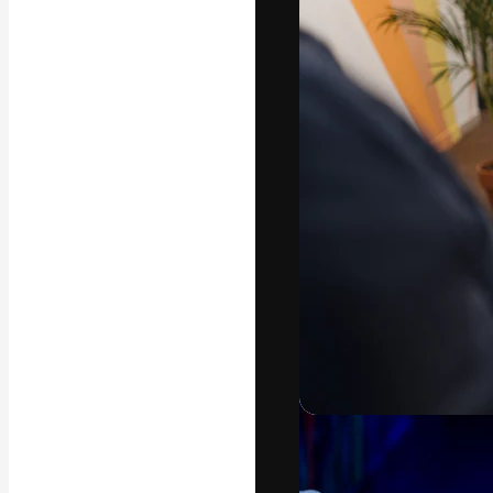
A plataforma cr
seu melhor trab
assinantes entr
agências e estú
Português
Copyright © 2010