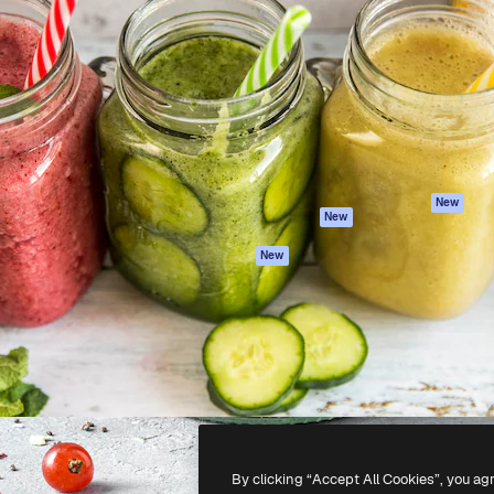
iativa para você direcionar
Spaces
Academy
alho. Mais de 1 milhão de
Assistente de IA
Documentação
e criativos, empresas,
Gerador de
Atendimento
dios.
imagens
Termos e
Gerador de vídeos
condições
Texto para voz
Política de
privacidade
Conteúdo de stock
Originais
MCP para
New
New
Claude/ChatGPT
Política de cooki
Agentes
Central de
New
confiabilidade
API
Afiliados
App móvel
Empresas
Todas as
ferramentas
-
2026
Freepik Company S.L.U.
Todos os direitos reservados
.
By clicking “Accept All Cookies”, you ag