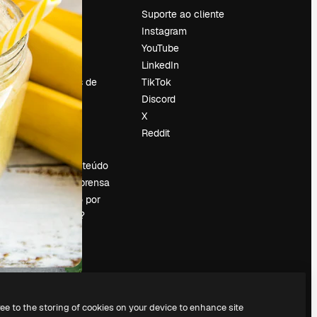
Preços
Suporte ao cliente
Sobre nós
Instagram
Reviews
YouTube
Emprego
LinkedIn
Tendências de
TikTok
pesquisa
Discord
Blog
X
Eventos
Reddit
es
Slidesgo
Vender conteúdo
Sala de imprensa
Procurando por
magnific.ai?
ree to the storing of cookies on your device to enhance site