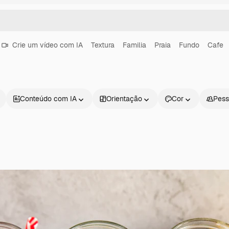
Crie um vídeo com IA
Textura
Familia
Praia
Fundo
Cafe
Conteúdo com IA
Orientação
Cor
Pess
Produtos
Começar