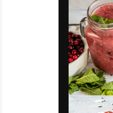
A plataforma cr
seu melhor trab
assinantes entr
agências e estú
Português
Copyright © 2010