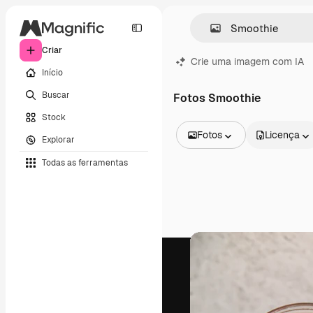
Criar
Crie uma imagem com IA
Início
Buscar
Fotos Smoothie
Stock
Fotos
Licença
Explorar
Todas as imagens
Todas as ferramentas
Vetores
Ilustrações
Fotos
PSD
Modelos
Mockups
Vídeos
Clipes de vídeo
Animações
Modelos de vídeos
Ícones
Modelos 3D
Fontes