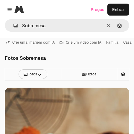
Magnific
Preços
Entrar
Close menu
Limpar
Pesqui
Crie uma imagem com IA
Crie um vídeo com IA
Familia
Casa
Fotos Sobremesa
Fotos
Filtros