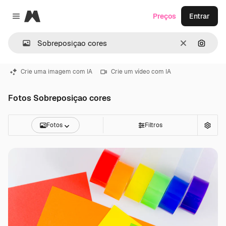
Magnific
Preços
Entrar
Close menu
Limpar
Pesqui
Crie uma imagem com IA
Crie um vídeo com IA
Fotos Sobreposiçao cores
Fotos
Filtros