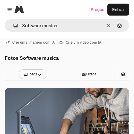
Magnific
Preços
Entrar
Close menu
Limpar
Pesqui
Crie uma imagem com IA
Crie um vídeo com IA
Fotos Software musica
Fotos
Filtros