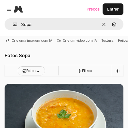
Magnific
Preços
Entrar
Close menu
Limpar
Pesqui
Crie uma imagem com IA
Crie um vídeo com IA
Textura
Feijo
Fotos Sopa
Fotos
Filtros