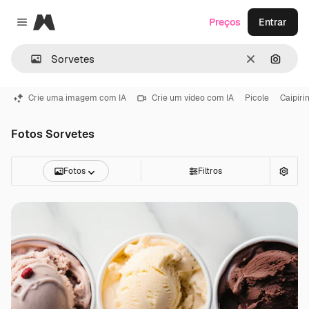
Magnific
Preços
Entrar
Close menu
Limpar
Pesqui
Crie uma imagem com IA
Crie um vídeo com IA
Picole
Caipiri
Fotos Sorvetes
Fotos
Filtros