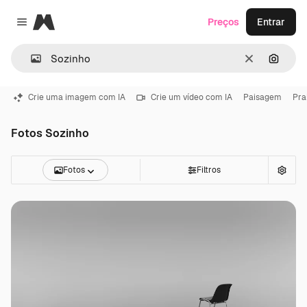
Magnific
Preços
Entrar
Close menu
Limpar
Pesqui
Crie uma imagem com IA
Crie um vídeo com IA
Paisagem
Pra
Fotos Sozinho
Fotos
Filtros