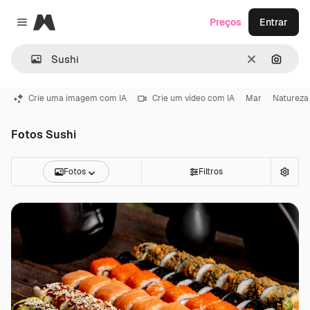
Magnific
Preços
Entrar
Close menu
Limpar
Pesqui
Crie uma imagem com IA
Crie um vídeo com IA
Mar
Natureza
Fotos Sushi
Fotos
Filtros