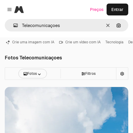
Magnific
Preços
Entrar
Close menu
Limpar
Pesqui
Crie uma imagem com IA
Crie um vídeo com IA
Tecnologia
De
Fotos Telecomunicaçoes
Fotos
Filtros