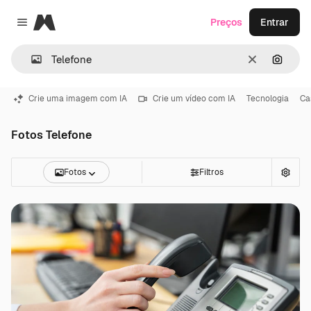
Magnific
Preços
Entrar
Close menu
Limpar
Pesqui
Crie uma imagem com IA
Crie um vídeo com IA
Tecnologia
Ca
Fotos Telefone
Fotos
Filtros