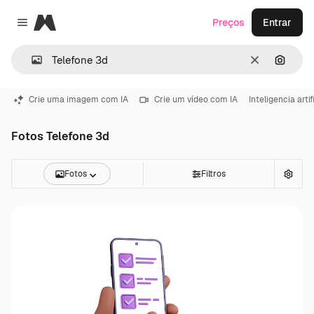
Magnific
Preços
Entrar
Close menu
Limpar
Pesqui
Crie uma imagem com IA
Crie um vídeo com IA
Inteligencia artif
Fotos Telefone 3d
Fotos
Filtros