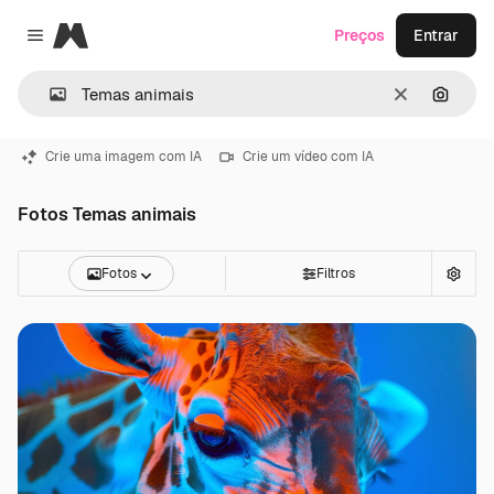
Magnific
Preços
Entrar
Close menu
Limpar
Pesqui
Crie uma imagem com IA
Crie um vídeo com IA
Fotos Temas animais
Fotos
Filtros