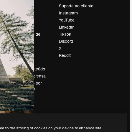
Preços
Suporte ao cliente
Sobre nós
Instagram
Reviews
YouTube
Emprego
LinkedIn
Tendências de
TikTok
pesquisa
Discord
Blog
X
Eventos
Reddit
es
Slidesgo
Vender conteúdo
Sala de imprensa
Procurando por
magnific.ai?
ree to the storing of cookies on your device to enhance site