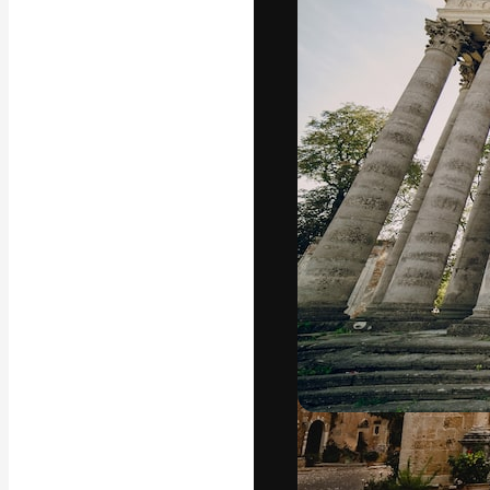
A plataforma cr
seu melhor trab
assinantes entr
agências e estú
Português
Copyright © 2010