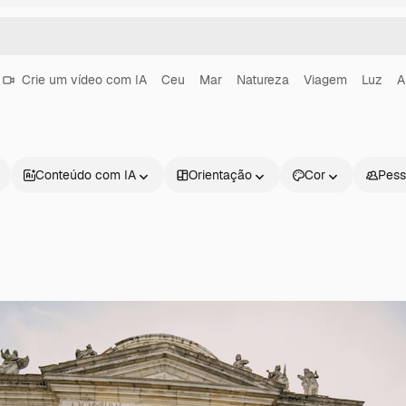
Crie um vídeo com IA
Ceu
Mar
Natureza
Viagem
Luz
A
Conteúdo com IA
Orientação
Cor
Pess
Produtos
Começar