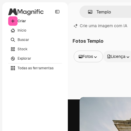
Criar
Crie uma imagem com IA
Início
Buscar
Fotos Templo
Stock
Fotos
Licença
Explorar
Todas as imagens
Todas as ferramentas
Vetores
Ilustrações
Fotos
PSD
Modelos
Mockups
Vídeos
Clipes de vídeo
Animações
Modelos de vídeos
Ícones
Modelos 3D
Fontes