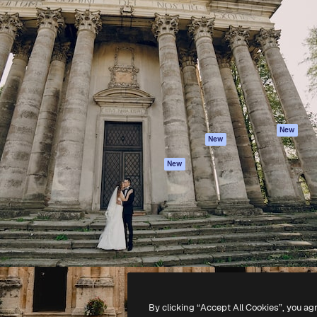
iativa para você direcionar
Spaces
Academy
alho. Mais de 1 milhão de
Assistente de IA
Documentação
e criativos, empresas,
Gerador de
Atendimento
dios.
imagens
Termos e
Gerador de vídeos
condições
Texto para voz
Política de
privacidade
Conteúdo de stock
Originais
MCP para
New
New
Claude/ChatGPT
Política de cooki
Agentes
Central de
New
confiabilidade
API
Afiliados
App móvel
Empresas
Todas as
ferramentas
-
2026
Freepik Company S.L.U.
Todos os direitos reservados
.
By clicking “Accept All Cookies”, you ag