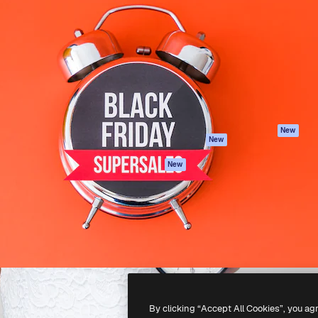
iativa para você direcionar
Spaces
Academy
alho. Mais de 1 milhão de
Assistente de IA
Documentação
e criativos, empresas,
Gerador de
Atendimento
dios.
imagens
Termos e
Gerador de vídeos
condições
Texto para voz
Política de
privacidade
Conteúdo de stock
Originais
MCP para
New
New
Claude/ChatGPT
Política de cooki
Agentes
Central de
New
confiabilidade
API
Afiliados
App móvel
Empresas
Todas as
ferramentas
-
2026
Freepik Company S.L.U.
Todos os direitos reservados
.
By clicking “Accept All Cookies”, you ag