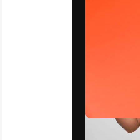
A plataforma cr
seu melhor trab
assinantes entr
agências e estú
Português
Copyright © 2010