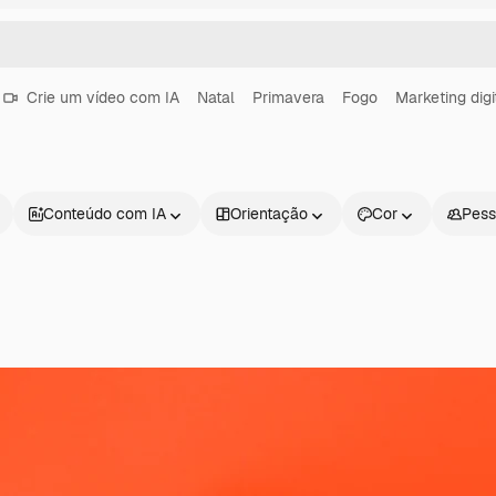
Crie um vídeo com IA
Natal
Primavera
Fogo
Marketing digi
Conteúdo com IA
Orientação
Cor
Pess
Produtos
Começar