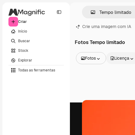
Criar
Crie uma imagem com IA
Início
Buscar
Fotos Tempo limitado
Stock
Fotos
Licença
Explorar
Todas as imagens
Todas as ferramentas
Vetores
Ilustrações
Fotos
PSD
Modelos
Mockups
Vídeos
Clipes de vídeo
Animações
Modelos de vídeos
Ícones
Modelos 3D
Fontes