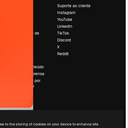
Preços
Suporte ao cliente
Sobre nós
Instagram
Reviews
YouTube
Emprego
LinkedIn
Tendências de
TikTok
pesquisa
Discord
Blog
X
Eventos
Reddit
es
Slidesgo
Vender conteúdo
Sala de imprensa
Procurando por
magnific.ai?
ree to the storing of cookies on your device to enhance site