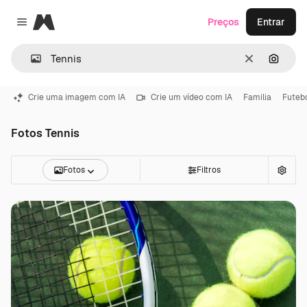
Magnific
Preços
Entrar
Close menu
Limpar
Pesqui
Crie uma imagem com IA
Crie um vídeo com IA
Familia
Futeb
Fotos Tennis
Fotos
Filtros