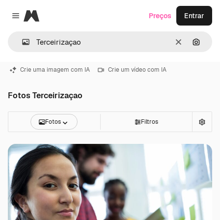
Magnific
Preços
Entrar
Close menu
Limpar
Pesqui
Crie uma imagem com IA
Crie um vídeo com IA
Fotos Terceirizaçao
Fotos
Filtros