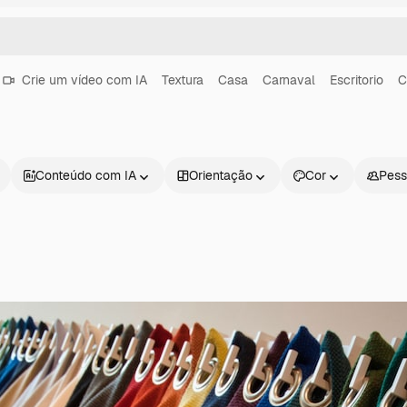
Crie um vídeo com IA
Textura
Casa
Carnaval
Escritorio
C
Conteúdo com IA
Orientação
Cor
Pess
Produtos
Começar