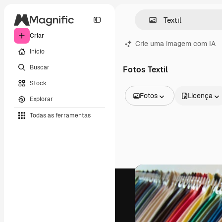
Criar
Crie uma imagem com IA
Início
Buscar
Fotos Textil
Stock
Fotos
Licença
Explorar
Todas as imagens
Todas as ferramentas
Vetores
Ilustrações
Fotos
PSD
Modelos
Mockups
Vídeos
Clipes de vídeo
Animações
Modelos de vídeos
Ícones
Modelos 3D
Fontes