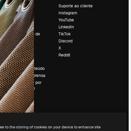
Preços
Suporte ao cliente
Sobre nós
Instagram
Reviews
YouTube
Emprego
LinkedIn
Tendências de
TikTok
pesquisa
Discord
Blog
X
Eventos
Reddit
es
Slidesgo
Vender conteúdo
Sala de imprensa
Procurando por
magnific.ai?
ree to the storing of cookies on your device to enhance site