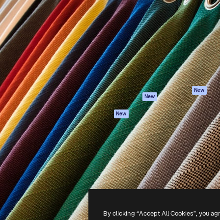
iativa para você direcionar
Spaces
Academy
alho. Mais de 1 milhão de
Assistente de IA
Documentação
e criativos, empresas,
Gerador de
Atendimento
dios.
imagens
Termos e
Gerador de vídeos
condições
Texto para voz
Política de
privacidade
Conteúdo de stock
Originais
MCP para
New
New
Claude/ChatGPT
Política de cooki
Agentes
Central de
New
confiabilidade
API
Afiliados
App móvel
Empresas
Todas as
ferramentas
-
2026
Freepik Company S.L.U.
Todos os direitos reservados
.
By clicking “Accept All Cookies”, you ag