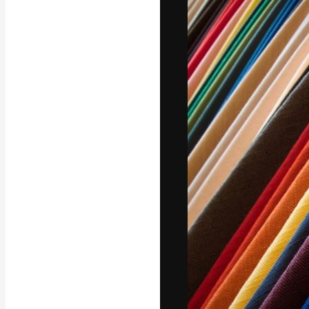
A plataforma cr
seu melhor trab
assinantes entr
agências e estú
Português
Copyright © 2010