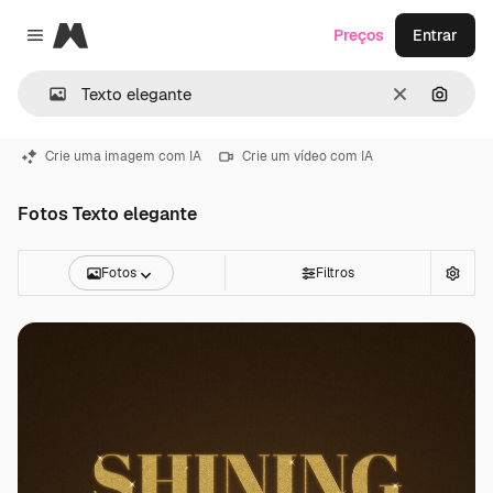
Magnific
Preços
Entrar
Close menu
Limpar
Pesqui
Crie uma imagem com IA
Crie um vídeo com IA
Fotos Texto elegante
Fotos
Filtros