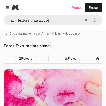
Magnific
Preços
Entrar
Close menu
Limpar
Pesqui
Crie uma imagem com IA
Crie um vídeo com IA
Fotos Textura tinta alcool
Fotos
Filtros