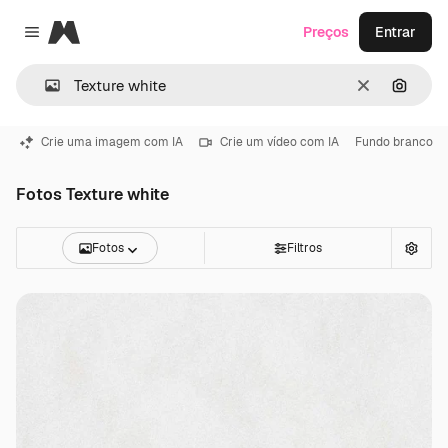
Magnific
Preços
Entrar
Close menu
Limpar
Pesqui
Crie uma imagem com IA
Crie um vídeo com IA
Fundo branco
Fotos Texture white
Fotos
Filtros