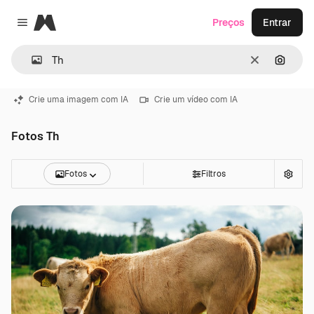
Magnific
Preços
Entrar
Close menu
Limpar
Pesqui
Crie uma imagem com IA
Crie um vídeo com IA
Fotos Th
Fotos
Filtros