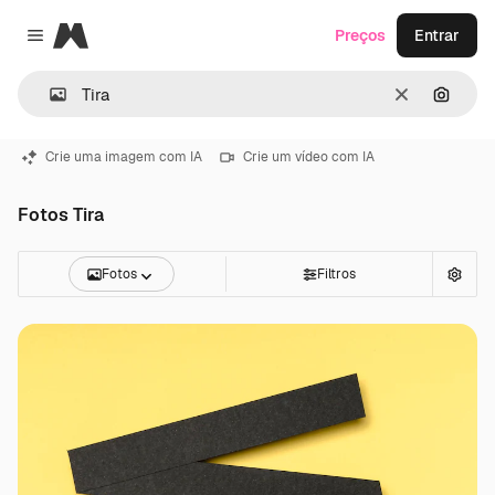
Magnific
Preços
Entrar
Close menu
Limpar
Pesqui
Crie uma imagem com IA
Crie um vídeo com IA
Fotos Tira
Fotos
Filtros