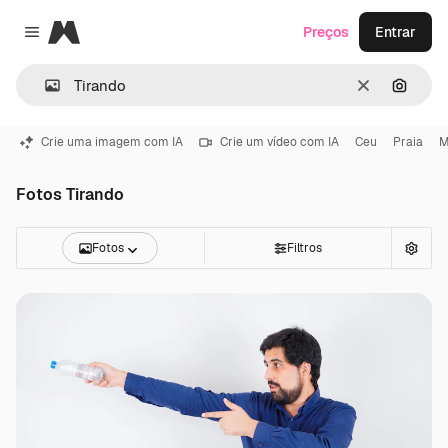
Magnific
Preços
Entrar
Close menu
Limpar
Pesqui
Crie uma imagem com IA
Crie um vídeo com IA
Ceu
Praia
M
Fotos Tirando
Fotos
Filtros