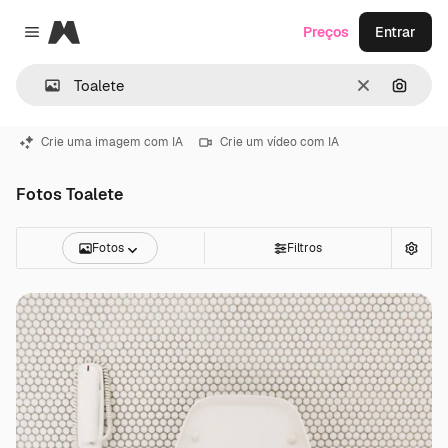
Magnific
Preços
Entrar
Close menu
Limpar
Pesqui
Crie uma imagem com IA
Crie um vídeo com IA
Fotos Toalete
Fotos
Filtros