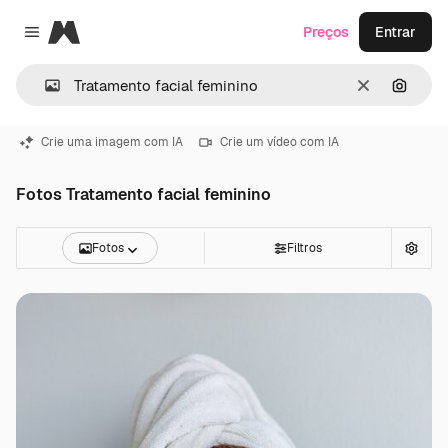
Magnific
Preços
Entrar
Close menu
Limpar
Pesqui
Crie uma imagem com IA
Crie um vídeo com IA
Fotos Tratamento facial feminino
Fotos
Filtros