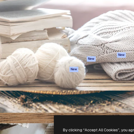
iativa para você direcionar
Spaces
Academy
alho. Mais de 1 milhão de
Assistente de IA
Documentação
e criativos, empresas,
Gerador de
Atendimento
dios.
imagens
Termos e
Gerador de vídeos
condições
Texto para voz
Política de
privacidade
Conteúdo de stock
Originais
MCP para
New
New
Claude/ChatGPT
Política de cooki
Agentes
Central de
New
confiabilidade
API
Afiliados
App móvel
Empresas
Todas as
ferramentas
-
2026
Freepik Company S.L.U.
Todos os direitos reservados
.
By clicking “Accept All Cookies”, you ag