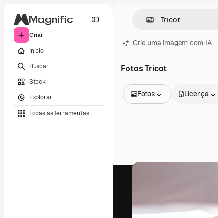
Criar
Crie uma imagem com IA
Início
Buscar
Fotos Tricot
Stock
Fotos
Licença
Explorar
Todas as imagens
Todas as ferramentas
Vetores
Ilustrações
Fotos
PSD
Modelos
Mockups
Vídeos
Clipes de vídeo
Animações
Modelos de vídeos
Ícones
Modelos 3D
Fontes