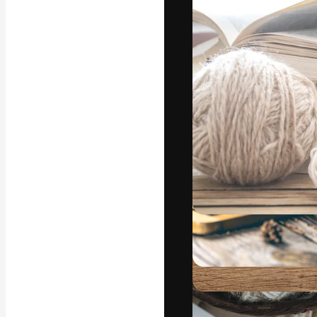
A plataforma cr
seu melhor trab
assinantes entr
agências e estú
Português
Copyright © 2010