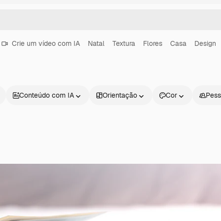
Crie um vídeo com IA
Natal
Textura
Flores
Casa
Design
Conteúdo com IA
Orientação
Cor
Pess
Produtos
Começar