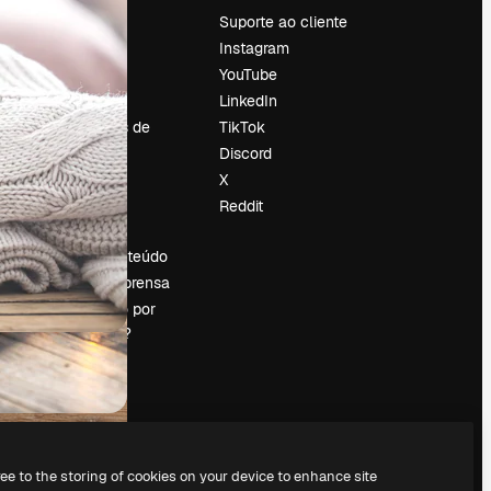
Preços
Suporte ao cliente
Sobre nós
Instagram
Reviews
YouTube
Emprego
LinkedIn
Tendências de
TikTok
pesquisa
Discord
Blog
X
Eventos
Reddit
es
Slidesgo
Vender conteúdo
Sala de imprensa
Procurando por
magnific.ai?
ree to the storing of cookies on your device to enhance site