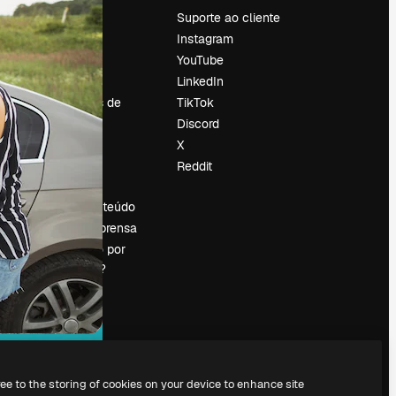
Preços
Suporte ao cliente
Sobre nós
Instagram
Reviews
YouTube
Emprego
LinkedIn
Tendências de
TikTok
pesquisa
Discord
Blog
X
Eventos
Reddit
es
Slidesgo
Vender conteúdo
Sala de imprensa
Procurando por
magnific.ai?
ree to the storing of cookies on your device to enhance site