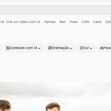
Crie um vídeo com IA
Familia
Mar
Praia
Cafe
Carro
Est
Conteúdo com IA
Orientação
Cor
Pess
Produtos
Começar