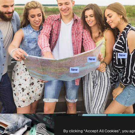
iativa para você direcionar
Spaces
Academy
alho. Mais de 1 milhão de
Assistente de IA
Documentação
e criativos, empresas,
Gerador de
Atendimento
dios.
imagens
Termos e
Gerador de vídeos
condições
Texto para voz
Política de
privacidade
Conteúdo de stock
Originais
MCP para
New
New
Claude/ChatGPT
Política de cooki
Agentes
Central de
New
confiabilidade
API
Afiliados
App móvel
Empresas
Todas as
ferramentas
-
2026
Freepik Company S.L.U.
Todos os direitos reservados
.
By clicking “Accept All Cookies”, you ag