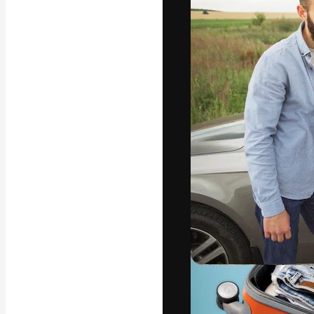
A plataforma cr
seu melhor trab
assinantes entr
agências e estú
Português
Copyright © 2010