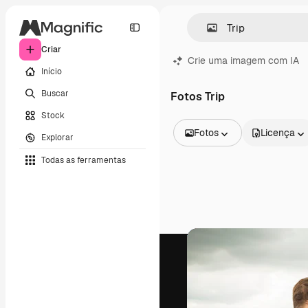
Criar
Crie uma imagem com IA
Início
Buscar
Fotos Trip
Stock
Fotos
Licença
Explorar
Todas as imagens
Todas as ferramentas
Vetores
Ilustrações
Fotos
PSD
Modelos
Mockups
Vídeos
Clipes de vídeo
Animações
Modelos de vídeos
Ícones
Modelos 3D
Fontes