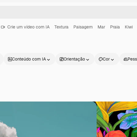
Crie um vídeo com IA
Textura
Paisagem
Mar
Praia
Kiwi
Conteúdo com IA
Orientação
Cor
Pess
Produtos
Começar