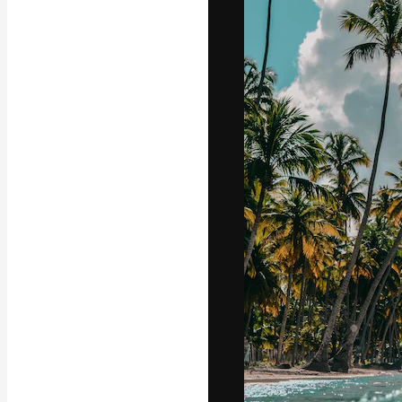
A plataforma cr
seu melhor trab
assinantes entr
agências e estú
Português
Copyright © 2010