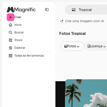
Criar
Crie uma imagem com IA
Início
Buscar
Fotos Tropical
Stock
Fotos
Licença
Explorar
Todas as imagens
Todas as ferramentas
Vetores
Ilustrações
Fotos
PSD
Modelos
Mockups
Vídeos
Clipes de vídeo
Animações
Modelos de vídeos
Ícones
Modelos 3D
Fontes