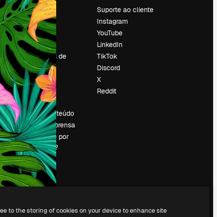
Preços
Suporte ao cliente
Sobre nós
Instagram
Reviews
YouTube
Emprego
LinkedIn
Tendências de
TikTok
pesquisa
Discord
Blog
X
Eventos
Reddit
es
Slidesgo
Vender conteúdo
Sala de imprensa
Procurando por
magnific.ai?
ree to the storing of cookies on your device to enhance site