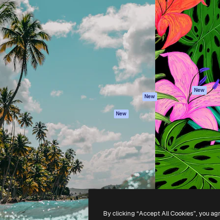
iativa para você direcionar
Spaces
Academy
alho. Mais de 1 milhão de
Assistente de IA
Documentação
e criativos, empresas,
Gerador de
Atendimento
dios.
imagens
Termos e
Gerador de vídeos
condições
Texto para voz
Política de
privacidade
Conteúdo de stock
Originais
MCP para
New
New
Claude/ChatGPT
Política de cooki
Agentes
Central de
New
confiabilidade
API
Afiliados
App móvel
Empresas
Todas as
ferramentas
-
2026
Freepik Company S.L.U.
Todos os direitos reservados
.
By clicking “Accept All Cookies”, you ag