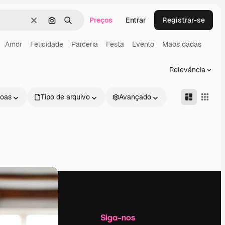
Preços
Entrar
Registrar-se
Limpar
Pesquisar por imagem
Buscar
Amor
Felicidade
Parceria
Festa
Evento
Maos dadas
Relevância
oas
Tipo de arquivo
Avançado
Empresa
Siga-nos