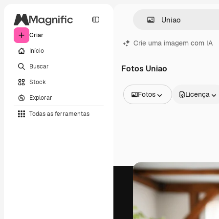
Criar
Crie uma imagem com IA
Início
Buscar
Fotos Uniao
Stock
Fotos
Licença
Explorar
Todas as imagens
Todas as ferramentas
Vetores
Ilustrações
Fotos
PSD
Modelos
Mockups
Vídeos
Clipes de vídeo
Animações
Modelos de vídeos
Ícones
Modelos 3D
Fontes