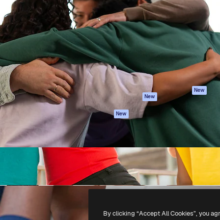
iativa para você direcionar
Spaces
Academy
alho. Mais de 1 milhão de
Assistente de IA
Documentação
e criativos, empresas,
Gerador de
Atendimento
dios.
imagens
Termos e
Gerador de vídeos
condições
Texto para voz
Política de
privacidade
Conteúdo de stock
Originais
MCP para
New
New
Claude/ChatGPT
Política de cooki
Agentes
Central de
New
confiabilidade
API
Afiliados
App móvel
Empresas
Todas as
ferramentas
-
2026
Freepik Company S.L.U.
Todos os direitos reservados
.
By clicking “Accept All Cookies”, you ag