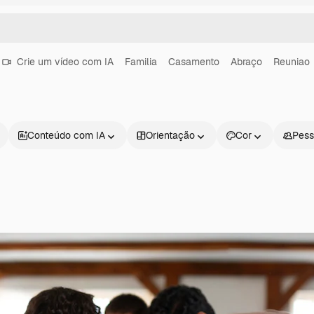
Crie um vídeo com IA
Familia
Casamento
Abraço
Reuniao
Conteúdo com IA
Orientação
Cor
Pess
Produtos
Começar