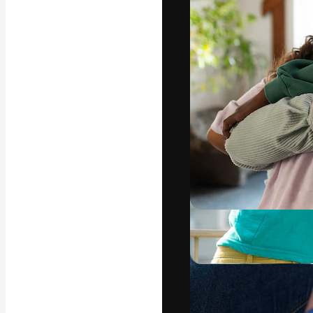
A plataforma cr
seu melhor trab
assinantes entr
agências e estú
Português
Copyright © 2010