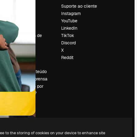
Preços
Suporte ao cliente
Sobre nós
Instagram
Reviews
YouTube
Emprego
LinkedIn
Tendências de
TikTok
pesquisa
Discord
Blog
X
Eventos
Reddit
es
Slidesgo
Vender conteúdo
Sala de imprensa
Procurando por
magnific.ai?
ree to the storing of cookies on your device to enhance site