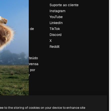
Preços
Suporte ao cliente
Sobre nós
Instagram
Reviews
YouTube
Emprego
LinkedIn
Tendências de
TikTok
pesquisa
Discord
Blog
X
Eventos
Reddit
es
Slidesgo
Vender conteúdo
Sala de imprensa
Procurando por
magnific.ai?
ree to the storing of cookies on your device to enhance site