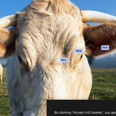
iativa para você direcionar
Spaces
Academy
alho. Mais de 1 milhão de
Assistente de IA
Documentação
e criativos, empresas,
Gerador de
Atendimento
dios.
imagens
Termos e
Gerador de vídeos
condições
Texto para voz
Política de
privacidade
Conteúdo de stock
Originais
MCP para
New
New
Claude/ChatGPT
Política de cooki
Agentes
Central de
New
confiabilidade
API
Afiliados
App móvel
Empresas
Todas as
ferramentas
-
2026
Freepik Company S.L.U.
Todos os direitos reservados
.
By clicking “Accept All Cookies”, you ag