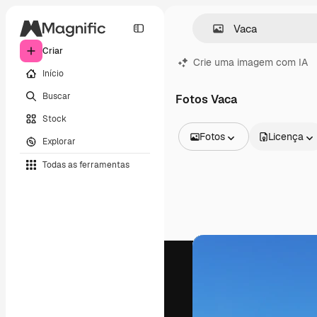
Criar
Crie uma imagem com IA
Início
Buscar
Fotos Vaca
Stock
Fotos
Licença
Explorar
Todas as imagens
Todas as ferramentas
Vetores
Ilustrações
Fotos
PSD
Modelos
Mockups
Vídeos
Clipes de vídeo
Animações
Modelos de vídeos
Ícones
Modelos 3D
Fontes