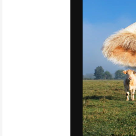
A plataforma cr
seu melhor trab
assinantes entr
agências e estú
Português
Copyright © 2010