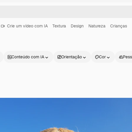
Crie um vídeo com IA
Textura
Design
Natureza
Crianças
Conteúdo com IA
Orientação
Cor
Pess
Produtos
Começar