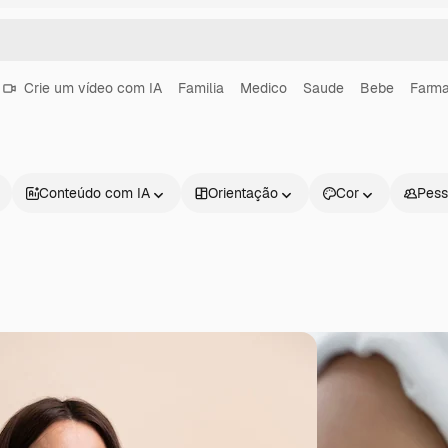
Crie um vídeo com IA
Familia
Medico
Saude
Bebe
Farma
Conteúdo com IA
Orientação
Cor
Pess
Produtos
Começar