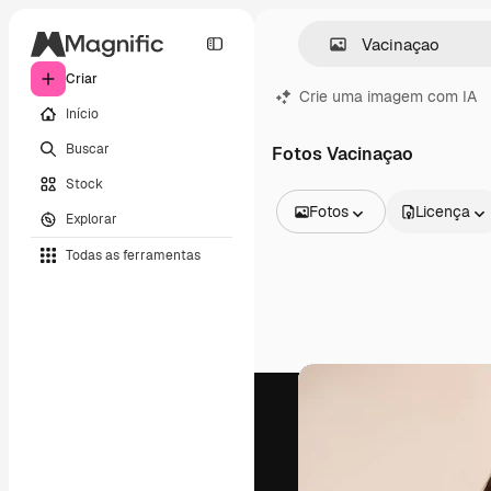
Criar
Crie uma imagem com IA
Início
Buscar
Fotos Vacinaçao
Stock
Fotos
Licença
Explorar
Todas as imagens
Todas as ferramentas
Vetores
Ilustrações
Fotos
PSD
Modelos
Mockups
Vídeos
Clipes de vídeo
Animações
Modelos de vídeos
Ícones
Modelos 3D
Fontes