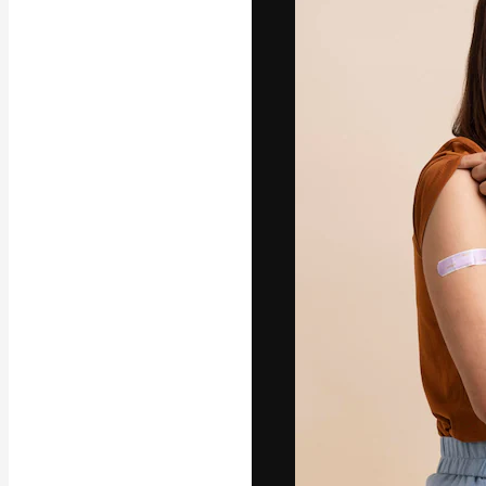
A plataforma cr
seu melhor trab
assinantes entr
agências e estú
Português
Copyright © 2010