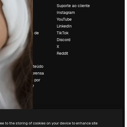
Preços
Suporte ao cliente
Sobre nós
Instagram
Reviews
YouTube
Emprego
LinkedIn
Tendências de
TikTok
pesquisa
Discord
Blog
X
Eventos
Reddit
es
Slidesgo
Vender conteúdo
Sala de imprensa
Procurando por
magnific.ai?
ree to the storing of cookies on your device to enhance site