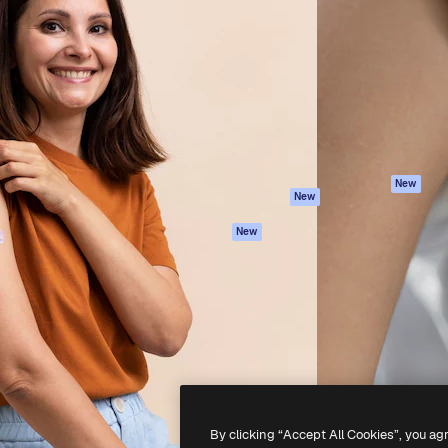
iativa para você direcionar
Spaces
Academy
alho. Mais de 1 milhão de
Assistente de IA
Documentação
e criativos, empresas,
Gerador de
Atendimento
dios.
imagens
Termos e
Gerador de vídeos
condições
Texto para voz
Política de
privacidade
Conteúdo de stock
Originais
MCP para
New
New
Claude/ChatGPT
Política de cooki
Agentes
Central de
New
confiabilidade
API
Afiliados
App móvel
Empresas
Todas as
ferramentas
-
2026
Freepik Company S.L.U.
Todos os direitos reservados
.
By clicking “Accept All Cookies”, you ag