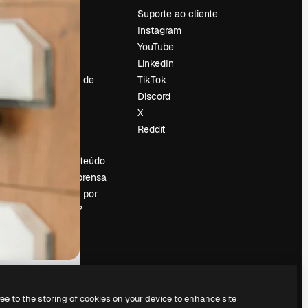
Preços
Suporte ao cliente
Sobre nós
Instagram
Reviews
YouTube
Emprego
LinkedIn
Tendências de
TikTok
pesquisa
Discord
Blog
X
Eventos
Reddit
es
Slidesgo
Vender conteúdo
Sala de imprensa
Procurando por
magnific.ai?
ree to the storing of cookies on your device to enhance site