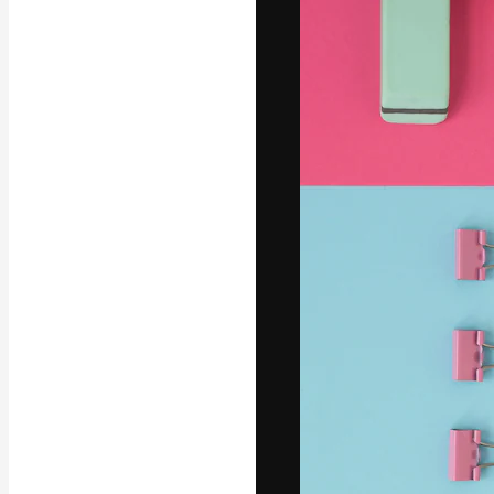
A plataforma cr
seu melhor trab
assinantes entr
agências e estú
Português
Copyright © 2010