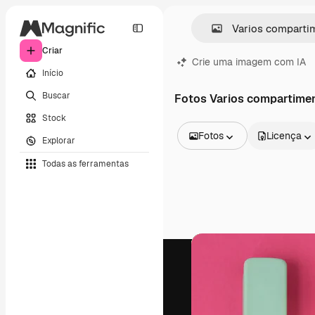
Criar
Crie uma imagem com IA
Início
Buscar
Fotos Varios compartime
Stock
Fotos
Licença
Explorar
Todas as imagens
Todas as ferramentas
Vetores
Ilustrações
Fotos
PSD
Modelos
Mockups
Vídeos
Clipes de vídeo
Animações
Modelos de vídeos
Ícones
Modelos 3D
Fontes