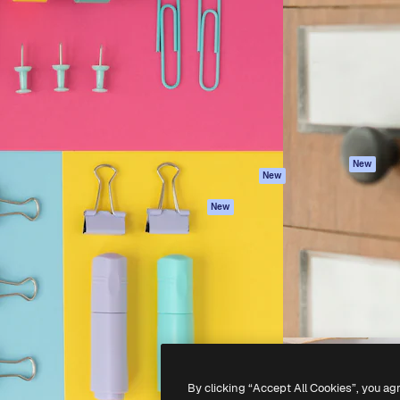
iativa para você direcionar
Spaces
Academy
alho. Mais de 1 milhão de
Assistente de IA
Documentação
e criativos, empresas,
Gerador de
Atendimento
dios.
imagens
Termos e
Gerador de vídeos
condições
Texto para voz
Política de
privacidade
Conteúdo de stock
Originais
MCP para
New
New
Claude/ChatGPT
Política de cooki
Agentes
Central de
New
confiabilidade
API
Afiliados
App móvel
Empresas
Todas as
ferramentas
-
2026
Freepik Company S.L.U.
Todos os direitos reservados
.
By clicking “Accept All Cookies”, you ag