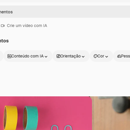
Crie um vídeo com IA
ntos
Conteúdo com IA
Orientação
Cor
Pess
Produtos
Começar