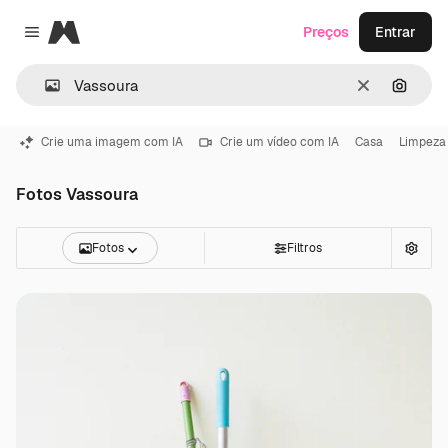
Magnific
Preços
Entrar
Close menu
Limpar
Pesqui
Crie uma imagem com IA
Crie um vídeo com IA
Casa
Limpeza 
Fotos Vassoura
Fotos
Filtros