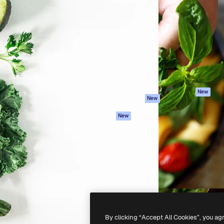
iativa para você direcionar
Spaces
Academy
alho. Mais de 1 milhão de
Assistente de IA
Documentação
e criativos, empresas,
Gerador de
Atendimento
dios.
imagens
Termos e
Gerador de vídeos
condições
Texto para voz
Política de
privacidade
Conteúdo de stock
Originais
MCP para
New
New
Claude/ChatGPT
Política de cooki
Agentes
Central de
New
confiabilidade
API
Afiliados
App móvel
Empresas
Todas as
ferramentas
-
2026
Freepik Company S.L.U.
Todos os direitos reservados
.
By clicking “Accept All Cookies”, you ag