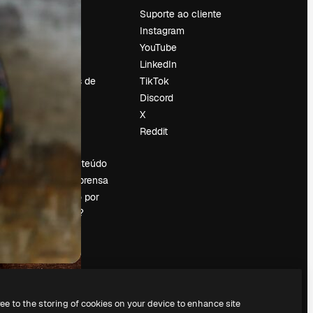
Preços
Suporte ao cliente
Sobre nós
Instagram
Reviews
YouTube
Emprego
LinkedIn
Tendências de
TikTok
pesquisa
Discord
Blog
X
Eventos
Reddit
es
Slidesgo
Vender conteúdo
Sala de imprensa
Procurando por
magnific.ai?
ree to the storing of cookies on your device to enhance site