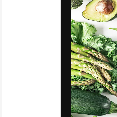
A plataforma cr
seu melhor trab
assinantes entr
agências e estú
Português
Copyright © 2010