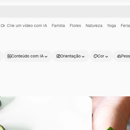
Crie um vídeo com IA
Familia
Flores
Natureza
Yoga
Feri
Conteúdo com IA
Orientação
Cor
Pess
Produtos
Começar