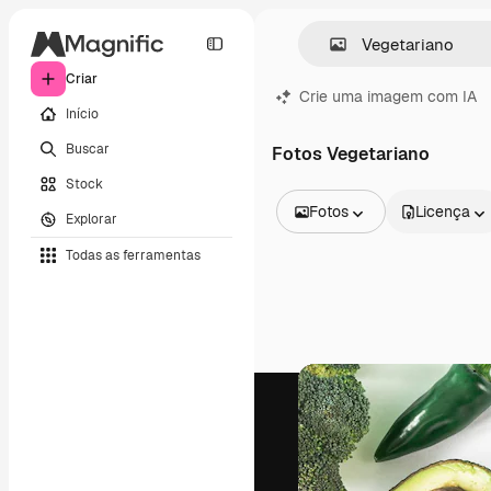
Criar
Crie uma imagem com IA
Início
Buscar
Fotos Vegetariano
Stock
Fotos
Licença
Explorar
Todas as imagens
Todas as ferramentas
Vetores
Ilustrações
Fotos
PSD
Modelos
Mockups
Vídeos
Clipes de vídeo
Animações
Modelos de vídeos
Ícones
Modelos 3D
Fontes