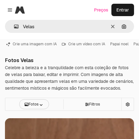
Magnific
Preços
Entrar
Close menu
Limpar
Pesqui
Crie uma imagem com IA
Crie um vídeo com IA
Papai noel
Pa
Fotos Velas
Celebre a beleza e a tranquilidade com esta coleção de fotos
de velas para baixar, editar e imprimir. Com imagens de alta
qualidade que apresentam velas em uma variedade de cenários,
sentimentos místicos e mágicos são facilmente evocados.
Fotos
Filtros