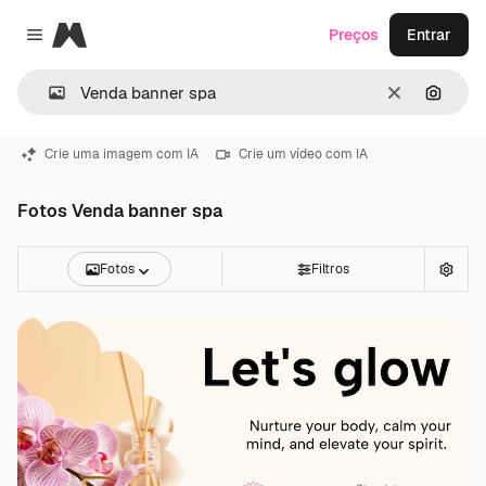
Magnific
Preços
Entrar
Close menu
Limpar
Pesqui
Crie uma imagem com IA
Crie um vídeo com IA
Fotos Venda banner spa
Fotos
Filtros