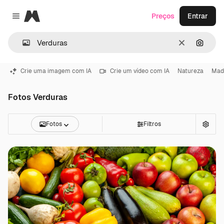
Magnific
Preços
Entrar
Close menu
Limpar
Pesqui
Crie uma imagem com IA
Crie um vídeo com IA
Natureza
Mad
Fotos Verduras
Fotos
Filtros