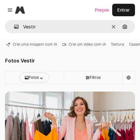
Magnific
Preços
Entrar
Close menu
Limpar
Pesqui
Crie uma imagem com IA
Crie um vídeo com IA
Textura
Casa
Fotos Vestir
Fotos
Filtros