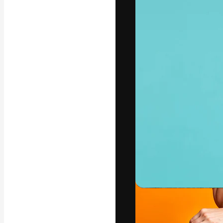
A plataforma cr
seu melhor trab
assinantes entr
agências e estú
Português
Copyright © 2010