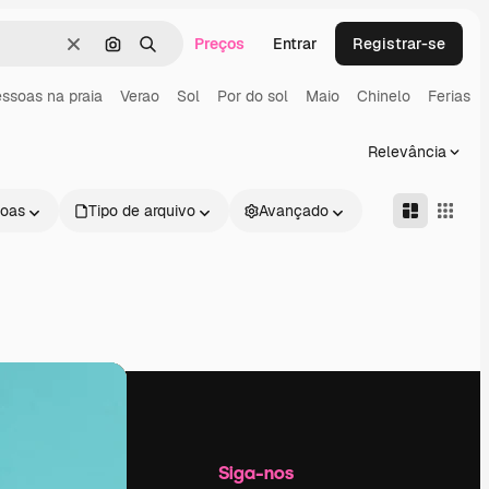
Preços
Entrar
Registrar-se
Limpar
Pesquisar por imagem
Buscar
ssoas na praia
Verao
Sol
Por do sol
Maio
Chinelo
Ferias
Relevância
oas
Tipo de arquivo
Avançado
Empresa
Siga-nos