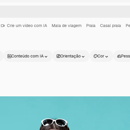
Crie um vídeo com IA
Mala de viagem
Praia
Casal praia
Pe
Conteúdo com IA
Orientação
Cor
Pess
Produtos
Começar