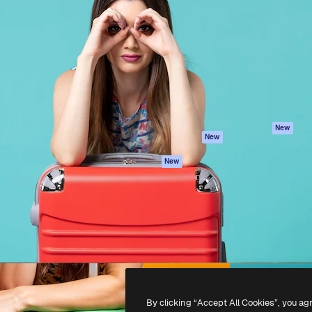
iativa para você direcionar
Spaces
Academy
alho. Mais de 1 milhão de
Assistente de IA
Documentação
e criativos, empresas,
Gerador de
Atendimento
dios.
imagens
Termos e
Gerador de vídeos
condições
Texto para voz
Política de
privacidade
Conteúdo de stock
Originais
MCP para
New
New
Claude/ChatGPT
Política de cooki
Agentes
Central de
New
confiabilidade
API
Afiliados
App móvel
Empresas
Todas as
ferramentas
-
2026
Freepik Company S.L.U.
Todos os direitos reservados
.
By clicking “Accept All Cookies”, you ag