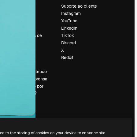
Preços
Suporte ao cliente
Sobre nós
Instagram
Reviews
YouTube
Emprego
LinkedIn
Tendências de
TikTok
pesquisa
Discord
Blog
X
Eventos
Reddit
es
Slidesgo
Vender conteúdo
Sala de imprensa
Procurando por
magnific.ai?
ree to the storing of cookies on your device to enhance site