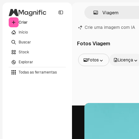
Criar
Crie uma imagem com IA
Início
Buscar
Fotos Viagem
Stock
Fotos
Licença
Explorar
Todas as imagens
Todas as ferramentas
Vetores
Ilustrações
Fotos
PSD
Modelos
Mockups
Vídeos
Clipes de vídeo
Animações
Modelos de vídeos
Ícones
Modelos 3D
Fontes