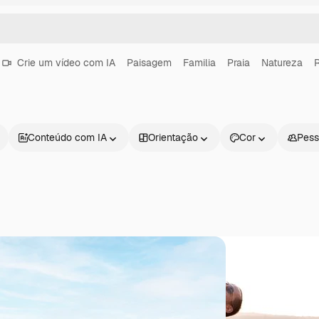
Crie um vídeo com IA
Paisagem
Familia
Praia
Natureza
R
Conteúdo com IA
Orientação
Cor
Pess
Produtos
Começar