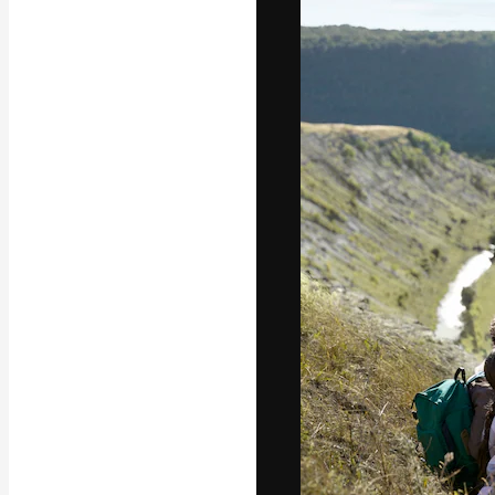
A plataforma cr
seu melhor trab
assinantes entr
agências e estú
Português
Copyright © 2010