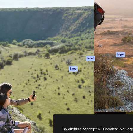
iativa para você direcionar
Spaces
Academy
alho. Mais de 1 milhão de
Assistente de IA
Documentação
e criativos, empresas,
Gerador de
Atendimento
dios.
imagens
Termos e
Gerador de vídeos
condições
Texto para voz
Política de
privacidade
Conteúdo de stock
Originais
MCP para
New
New
Claude/ChatGPT
Política de cooki
Agentes
Central de
New
confiabilidade
API
Afiliados
App móvel
Empresas
Todas as
ferramentas
-
2026
Freepik Company S.L.U.
Todos os direitos reservados
.
By clicking “Accept All Cookies”, you ag