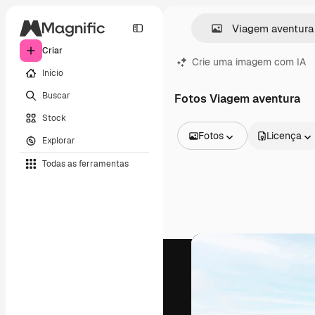
Criar
Crie uma imagem com IA
Início
Buscar
Fotos Viagem aventura
Stock
Fotos
Licença
Explorar
Todas as imagens
Todas as ferramentas
Vetores
Ilustrações
Fotos
PSD
Modelos
Mockups
Vídeos
Clipes de vídeo
Animações
Modelos de vídeos
Ícones
Modelos 3D
Fontes