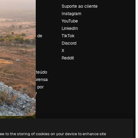
Preços
Suporte ao cliente
Sobre nós
Instagram
Reviews
YouTube
Emprego
LinkedIn
Tendências de
TikTok
pesquisa
Discord
Blog
X
Eventos
Reddit
es
Slidesgo
Vender conteúdo
Sala de imprensa
Procurando por
magnific.ai?
ree to the storing of cookies on your device to enhance site