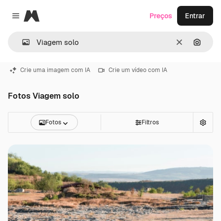
Magnific
Preços
Entrar
Close menu
Limpar
Pesqui
Crie uma imagem com IA
Crie um vídeo com IA
Fotos Viagem solo
Fotos
Filtros